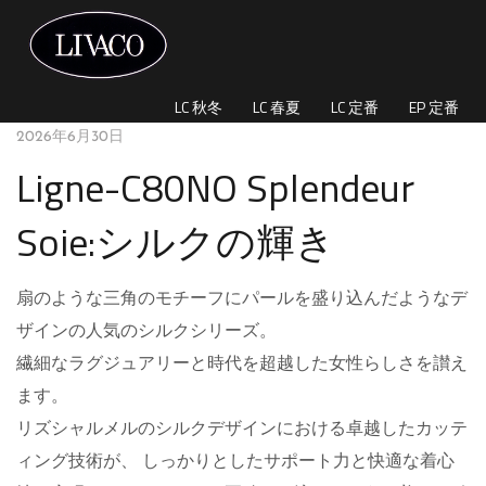
秋冬シリーズ
LC 秋冬
LC 春夏
LC 定番
EP 定番
2026年6月30日
Ligne-C80NO Splendeur
Soie:シルクの輝き
扇のような三角のモチーフにパールを盛り込んだようなデ
ザインの人気のシルクシリーズ。
繊細なラグジュアリーと時代を超越した女性らしさを讃え
ます。
リズシャルメルのシルクデザインにおける卓越したカッテ
ィング技術が、 しっかりとしたサポート力と快適な着心